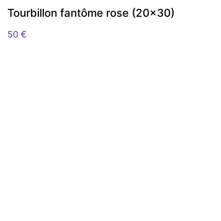
Tourbillon fantôme rose (20×30)
50
€
Accueil
Contact
CGV-CGU
Presse
Moyens de paiement
Livraison